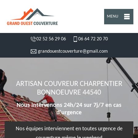
MENU
02 52 56 29 06
06 64 72 20 70
grandouestcouverture@gmail.com
ARTISAN COUVREUR CHARPENTIER
BONNOEUVRE 44540
Nous intervenons 24h/24 sur 7j/7 en cas
d'urgence
Nos équipes interviennent en toutes urgence de