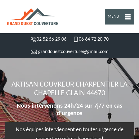
MENU
02 52 56 29 06
06 64 72 20 70
grandouestcouverture@gmail.com
ARTISAN COUVREUR CHARPENTIER LA
CHAPELLE GLAIN 44670
Nous intervenons 24h/24 sur 7j/7 en cas
d'urgence
Nos équipes interviennent en toutes urgence de