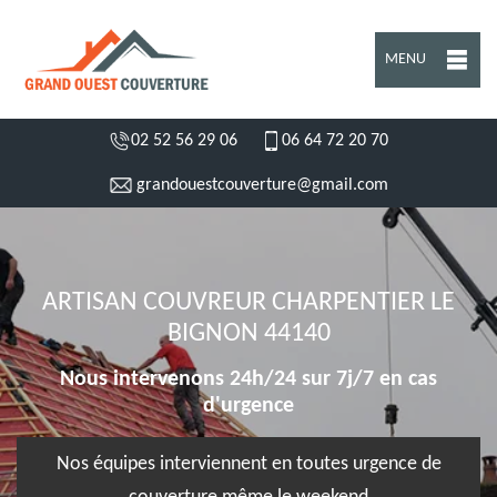
MENU
02 52 56 29 06
06 64 72 20 70
grandouestcouverture@gmail.com
ARTISAN COUVREUR CHARPENTIER LE
BIGNON 44140
Nous intervenons 24h/24 sur 7j/7 en cas
d'urgence
Nos équipes interviennent en toutes urgence de