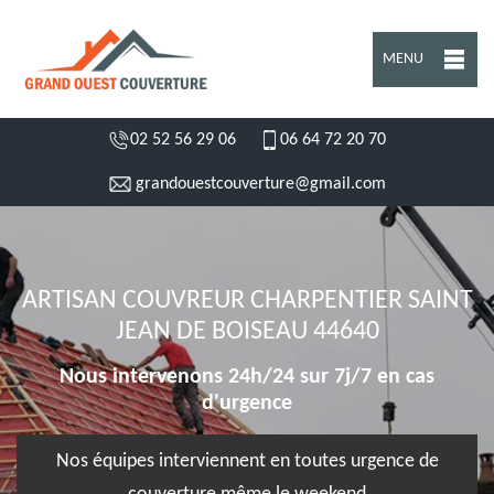
MENU
02 52 56 29 06
06 64 72 20 70
grandouestcouverture@gmail.com
ARTISAN COUVREUR CHARPENTIER SAINT
JEAN DE BOISEAU 44640
Nous intervenons 24h/24 sur 7j/7 en cas
d'urgence
Nos équipes interviennent en toutes urgence de