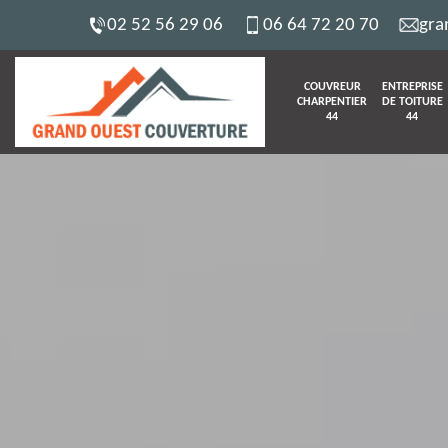
02 52 56 29 06
06 64 72 20 70
gra
COUVREUR
ENTREPRISE
CHARPENTIER
DE TOITURE
44
44