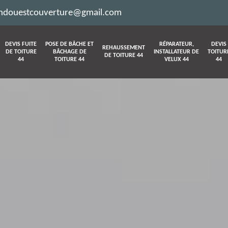
ndouestcouverture@gmail.com
DEVIS FUITE
POSE DE BÂCHE ET
RÉPARATEUR,
DEVIS
REHAUSSEMENT
DE TOITURE
BÂCHAGE DE
INSTALLATEUR DE
TOITUR
DE TOITURE 44
44
TOITURE 44
VELUX 44
44