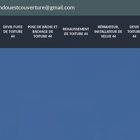
ndouestcouverture@gmail.com
DEVIS FUITE
POSE DE BÂCHE ET
RÉPARATEUR,
DEVIS
REHAUSSEMENT
DE TOITURE
BÂCHAGE DE
INSTALLATEUR DE
TOITUR
DE TOITURE 44
44
TOITURE 44
VELUX 44
44