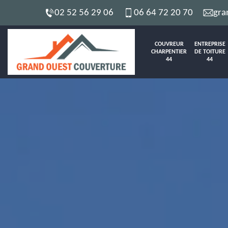
02 52 56 29 06
06 64 72 20 70
gra
COUVREUR
ENTREPRISE
CHARPENTIER
DE TOITURE
44
44