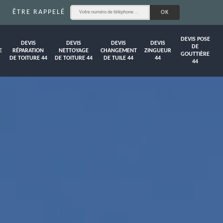
ÊTRE RAPPELÉ
DEVIS POSE
DEVIS
DEVIS
DEVIS
DEVIS
DE
E
RÉPARATION
NETTOYAGE
CHANGEMENT
ZINGUEUR
GOUTTIÈRE
DE TOITURE 44
DE TOITURE 44
DE TUILE 44
44
44