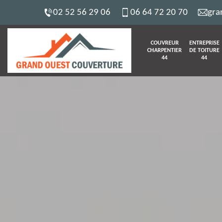
02 52 56 29 06
06 64 72 20 70
gra
COUVREUR
ENTREPRISE
CHARPENTIER
DE TOITURE
44
44