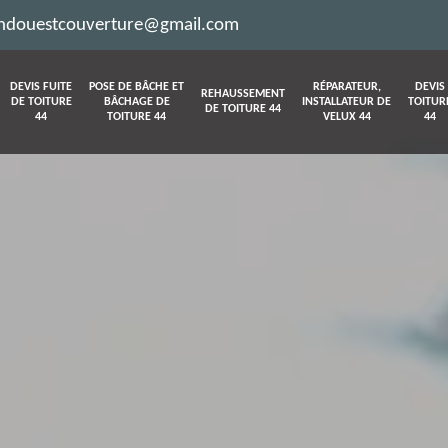
ndouestcouverture@gmail.com
DEVIS FUITE
POSE DE BÂCHE ET
RÉPARATEUR,
DEVIS
REHAUSSEMENT
DE TOITURE
BÂCHAGE DE
INSTALLATEUR DE
TOITUR
DE TOITURE 44
44
TOITURE 44
VELUX 44
44