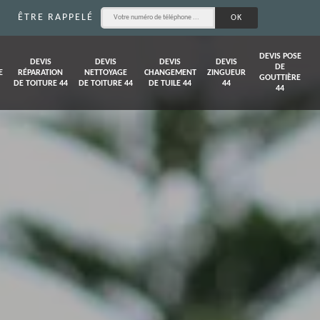
ÊTRE RAPPELÉ
DEVIS POSE
DEVIS
DEVIS
DEVIS
DEVIS
DE
E
RÉPARATION
NETTOYAGE
CHANGEMENT
ZINGUEUR
GOUTTIÈRE
DE TOITURE 44
DE TOITURE 44
DE TUILE 44
44
44