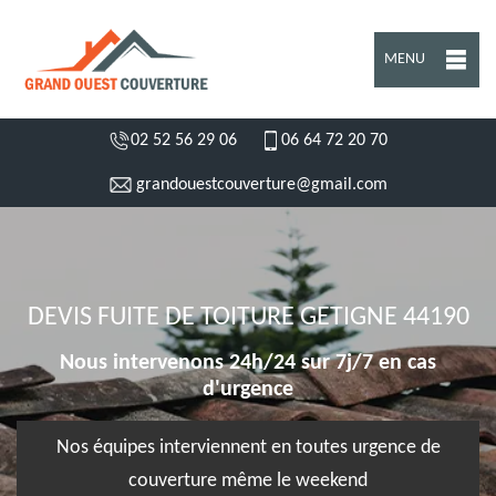
MENU
02 52 56 29 06
06 64 72 20 70
grandouestcouverture@gmail.com
DEVIS FUITE DE TOITURE GETIGNE 44190
Nous intervenons 24h/24 sur 7j/7 en cas
d'urgence
Nos équipes interviennent en toutes urgence de
couverture même le weekend