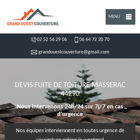
MENU
02 52 56 29 06
06 64 72 20 70
grandouestcouverture@gmail.com
DEVIS FUITE DE TOITURE MASSERAC
44290
Nous intervenons 24h/24 sur 7j/7 en cas
d'urgence
Nos équipes interviennent en toutes urgence de