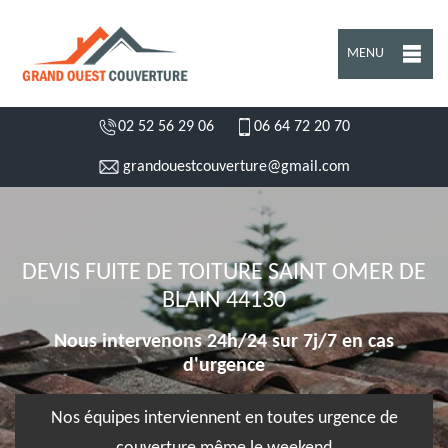
MENU
02 52 56 29 06
06 64 72 20 70
grandouestcouverture@gmail.com
DEVIS FUITE DE TOITURE SAINT OMER DE
BLAIN 44130
Nous intervenons 24h/24 sur 7j/7 en cas
d'urgence
Nos équipes interviennent en toutes urgence de