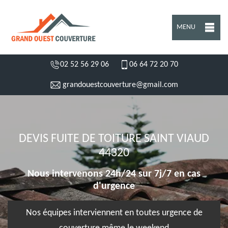
MENU
02 52 56 29 06
06 64 72 20 70
grandouestcouverture@gmail.com
DEVIS FUITE DE TOITURE SAINT VIAUD
44320
Nous intervenons 24h/24 sur 7j/7 en cas
d'urgence
Nos équipes interviennent en toutes urgence de