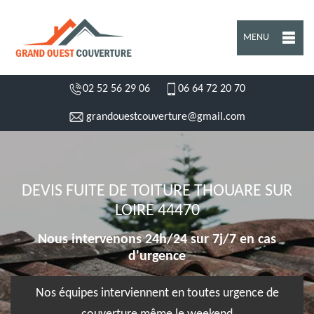
MENU
02 52 56 29 06
06 64 72 20 70
grandouestcouverture@gmail.com
DEVIS FUITE DE TOITURE THOUARE SUR
LOIRE 44470
Nous intervenons 24h/24 sur 7j/7 en cas
d'urgence
Nos équipes interviennent en toutes urgence de