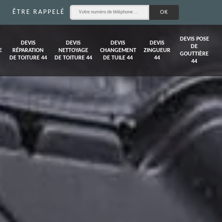
ÊTRE RAPPELÉ
DEVIS POSE
DEVIS
DEVIS
DEVIS
DEVIS
DE
E
RÉPARATION
NETTOYAGE
CHANGEMENT
ZINGUEUR
GOUTTIÈRE
DE TOITURE 44
DE TOITURE 44
DE TUILE 44
44
44