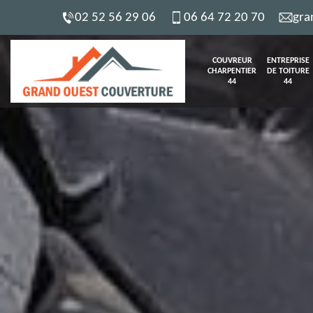
02 52 56 29 06
06 64 72 20 70
gra
COUVREUR
ENTREPRISE
CHARPENTIER
DE TOITURE
44
44