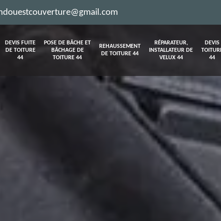
ndouestcouverture@gmail.com
DEVIS FUITE
POSE DE BÂCHE ET
RÉPARATEUR,
DEVIS
REHAUSSEMENT
DE TOITURE
BÂCHAGE DE
INSTALLATEUR DE
TOITUR
DE TOITURE 44
44
TOITURE 44
VELUX 44
44