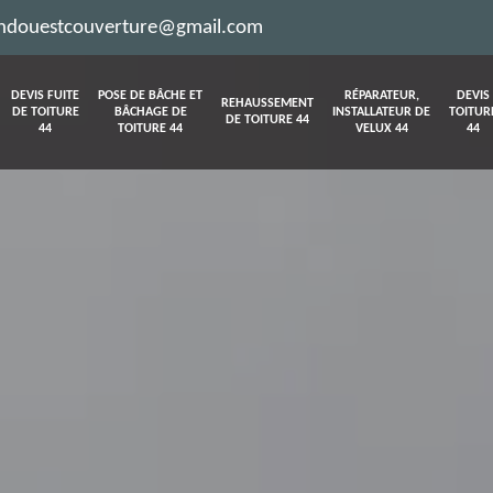
ndouestcouverture@gmail.com
DEVIS FUITE
POSE DE BÂCHE ET
RÉPARATEUR,
DEVIS
REHAUSSEMENT
DE TOITURE
BÂCHAGE DE
INSTALLATEUR DE
TOITUR
DE TOITURE 44
44
TOITURE 44
VELUX 44
44