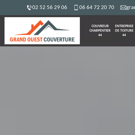
02 52 56 29 06
06 64 72 20 70
gra
COUVREUR
ENTREPRISE
CHARPENTIER
DE TOITURE
44
44