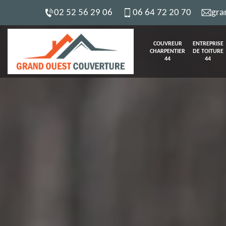
02 52 56 29 06
06 64 72 20 70
gra
COUVREUR
ENTREPRISE
CHARPENTIER
DE TOITURE
44
44