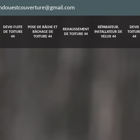
ndouestcouverture@gmail.com
DEVIS FUITE
POSE DE BÂCHE ET
RÉPARATEUR,
DEVIS
REHAUSSEMENT
DE TOITURE
BÂCHAGE DE
INSTALLATEUR DE
TOITUR
DE TOITURE 44
44
TOITURE 44
VELUX 44
44