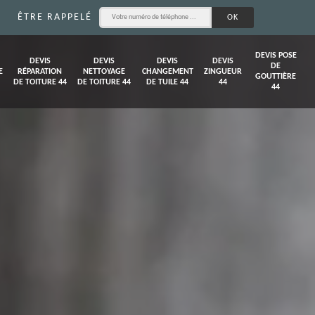
ÊTRE RAPPELÉ
DEVIS POSE
DEVIS
DEVIS
DEVIS
DEVIS
DE
E
RÉPARATION
NETTOYAGE
CHANGEMENT
ZINGUEUR
GOUTTIÈRE
DE TOITURE 44
DE TOITURE 44
DE TUILE 44
44
44