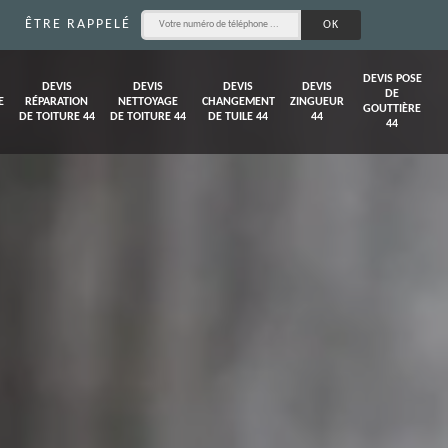
ÊTRE RAPPELÉ
DEVIS POSE
DEVIS
DEVIS
DEVIS
DEVIS
DE
E
RÉPARATION
NETTOYAGE
CHANGEMENT
ZINGUEUR
GOUTTIÈRE
DE TOITURE 44
DE TOITURE 44
DE TUILE 44
44
44