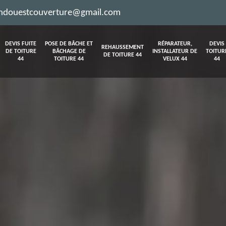
ndouestcouverture@gmail.com
DEVIS FUITE
POSE DE BÂCHE ET
RÉPARATEUR,
DEVIS
REHAUSSEMENT
DE TOITURE
BÂCHAGE DE
INSTALLATEUR DE
TOITUR
DE TOITURE 44
44
TOITURE 44
VELUX 44
44