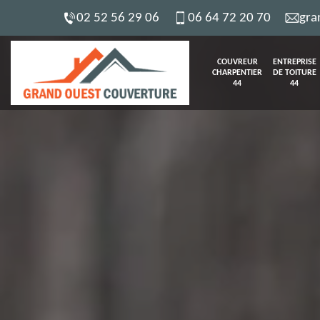
02 52 56 29 06
06 64 72 20 70
gra
COUVREUR
ENTREPRISE
CHARPENTIER
DE TOITURE
44
44