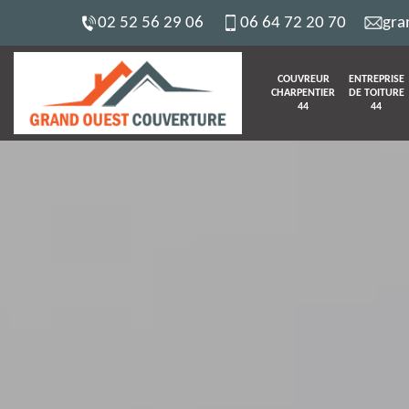
02 52 56 29 06
06 64 72 20 70
gra
COUVREUR
ENTREPRISE
CHARPENTIER
DE TOITURE
44
44