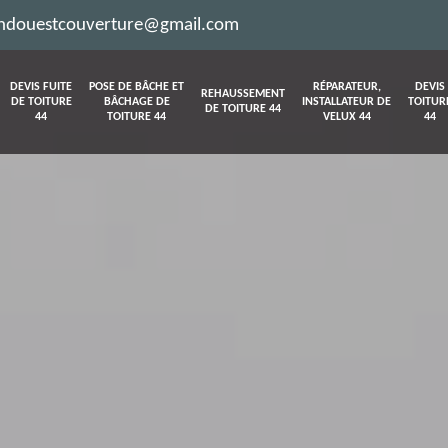
ndouestcouverture@gmail.com
DEVIS FUITE
POSE DE BÂCHE ET
RÉPARATEUR,
DEVIS
REHAUSSEMENT
DE TOITURE
BÂCHAGE DE
INSTALLATEUR DE
TOITUR
DE TOITURE 44
44
TOITURE 44
VELUX 44
44