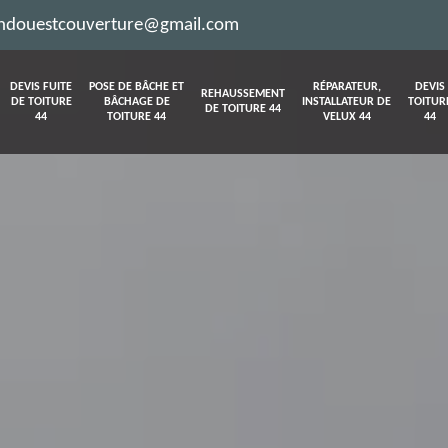
ndouestcouverture@gmail.com
DEVIS FUITE
POSE DE BÂCHE ET
RÉPARATEUR,
DEVIS
REHAUSSEMENT
DE TOITURE
BÂCHAGE DE
INSTALLATEUR DE
TOITUR
DE TOITURE 44
44
TOITURE 44
VELUX 44
44