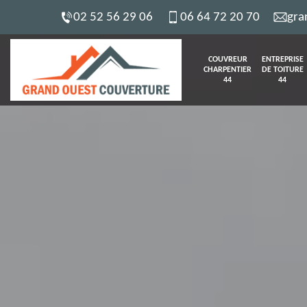
02 52 56 29 06
06 64 72 20 70
gra
COUVREUR
ENTREPRISE
CHARPENTIER
DE TOITURE
44
44