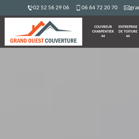
02 52 56 29 06
06 64 72 20 70
gra
COUVREUR
ENTREPRISE
CHARPENTIER
DE TOITURE
44
44