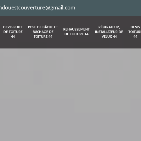
ndouestcouverture@gmail.com
DEVIS FUITE
POSE DE BÂCHE ET
RÉPARATEUR,
DEVIS
REHAUSSEMENT
DE TOITURE
BÂCHAGE DE
INSTALLATEUR DE
TOITUR
DE TOITURE 44
44
TOITURE 44
VELUX 44
44