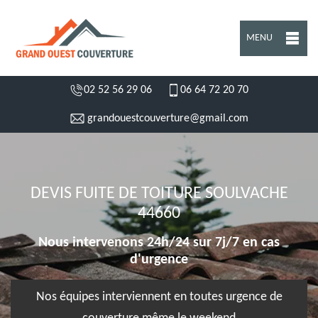
MENU
02 52 56 29 06
06 64 72 20 70
grandouestcouverture@gmail.com
DEVIS FUITE DE TOITURE SOULVACHE
44660
Nous intervenons 24h/24 sur 7j/7 en cas
d'urgence
Nos équipes interviennent en toutes urgence de