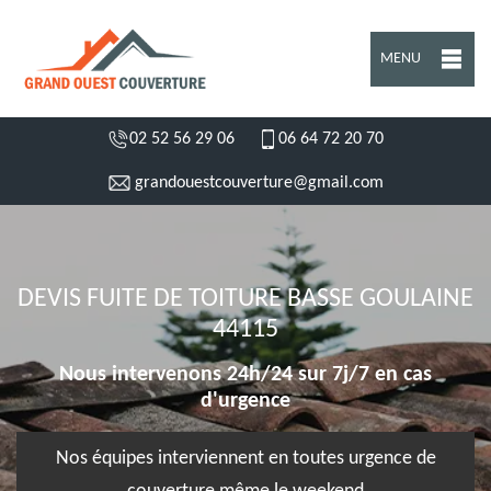
MENU
02 52 56 29 06
06 64 72 20 70
grandouestcouverture@gmail.com
DEVIS FUITE DE TOITURE BASSE GOULAINE
44115
Nous intervenons 24h/24 sur 7j/7 en cas
d'urgence
Nos équipes interviennent en toutes urgence de