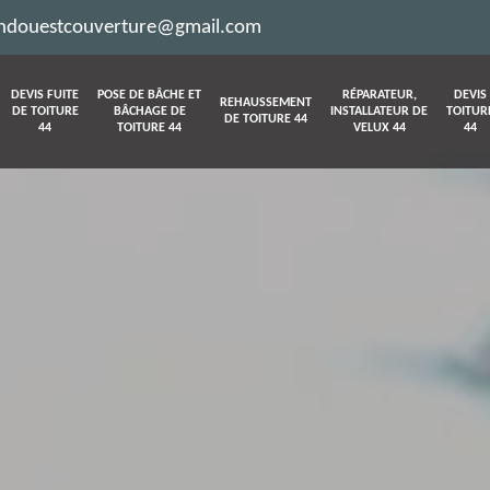
ndouestcouverture@gmail.com
DEVIS FUITE
POSE DE BÂCHE ET
RÉPARATEUR,
DEVIS
REHAUSSEMENT
DE TOITURE
BÂCHAGE DE
INSTALLATEUR DE
TOITUR
DE TOITURE 44
44
TOITURE 44
VELUX 44
44