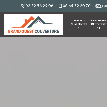
02 52 56 29 06
06 64 72 20 70
gra
COUVREUR
ENTREPRISE
CHARPENTIER
DE TOITURE
44
44