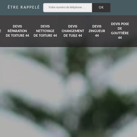
ÊTRE RAPPELÉ
DEVIS POSE
DEVIS
DEVIS
DEVIS
DEVIS
DE
E
RÉPARATION
NETTOYAGE
CHANGEMENT
ZINGUEUR
GOUTTIÈRE
DE TOITURE 44
DE TOITURE 44
DE TUILE 44
44
44