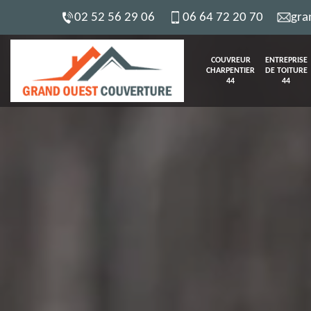
02 52 56 29 06
06 64 72 20 70
gra
COUVREUR
ENTREPRISE
CHARPENTIER
DE TOITURE
44
44