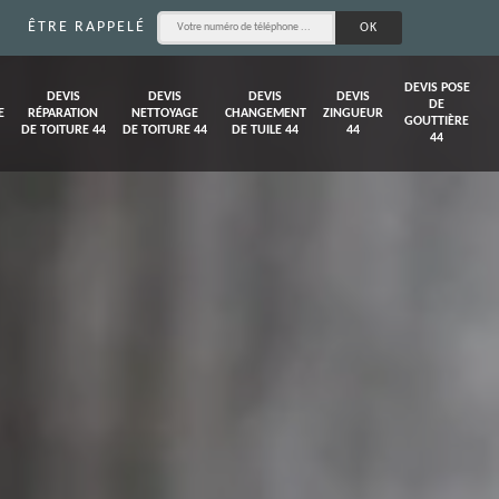
ÊTRE RAPPELÉ
DEVIS POSE
DEVIS
DEVIS
DEVIS
DEVIS
DE
E
RÉPARATION
NETTOYAGE
CHANGEMENT
ZINGUEUR
GOUTTIÈRE
DE TOITURE 44
DE TOITURE 44
DE TUILE 44
44
44