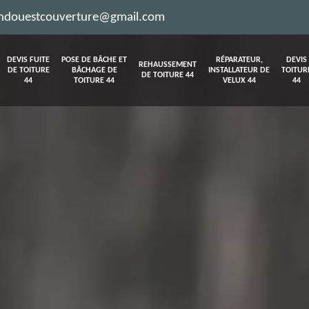
ndouestcouverture@gmail.com
DEVIS FUITE
POSE DE BÂCHE ET
RÉPARATEUR,
DEVIS
REHAUSSEMENT
DE TOITURE
BÂCHAGE DE
INSTALLATEUR DE
TOITUR
DE TOITURE 44
44
TOITURE 44
VELUX 44
44