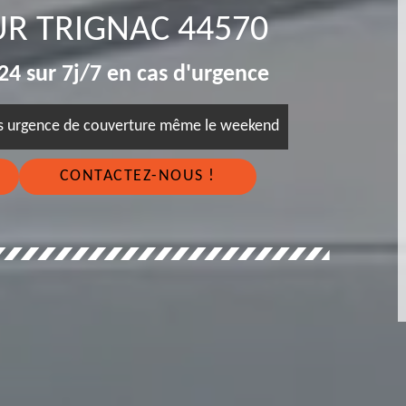
UR TRIGNAC 44570
4 sur 7j/7 en cas d'urgence
es urgence de couverture même le weekend
CONTACTEZ-NOUS !