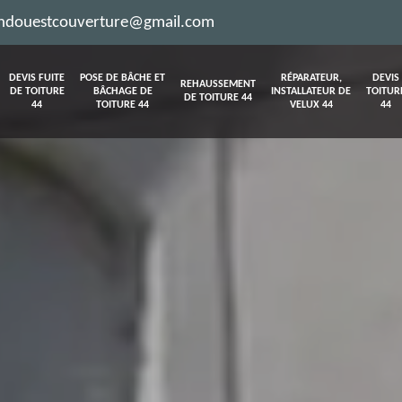
ndouestcouverture@gmail.com
DEVIS FUITE
POSE DE BÂCHE ET
RÉPARATEUR,
DEVIS
REHAUSSEMENT
DE TOITURE
BÂCHAGE DE
INSTALLATEUR DE
TOITUR
DE TOITURE 44
44
TOITURE 44
VELUX 44
44