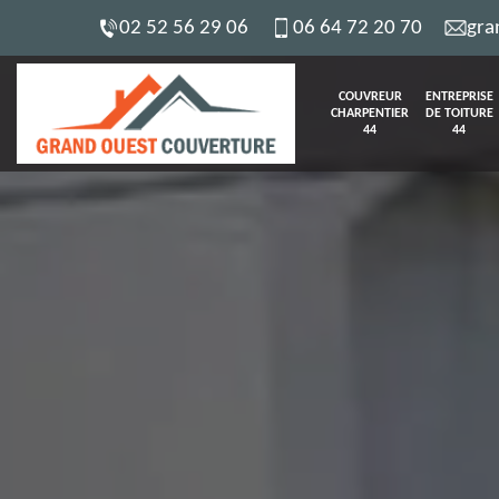
02 52 56 29 06
06 64 72 20 70
gra
COUVREUR
ENTREPRISE
CHARPENTIER
DE TOITURE
44
44