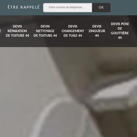
ÊTRE RAPPELÉ
DEVIS POSE
DEVIS
DEVIS
DEVIS
DEVIS
DE
E
RÉPARATION
NETTOYAGE
CHANGEMENT
ZINGUEUR
GOUTTIÈRE
DE TOITURE 44
DE TOITURE 44
DE TUILE 44
44
44