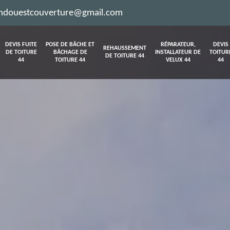
ndouestcouverture@gmail.com
DEVIS FUITE
POSE DE BÂCHE ET
RÉPARATEUR,
DEVIS
REHAUSSEMENT
DE TOITURE
BÂCHAGE DE
INSTALLATEUR DE
TOITUR
DE TOITURE 44
44
TOITURE 44
VELUX 44
44