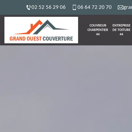
02 52 56 29 06
06 64 72 20 70
gra
COUVREUR
ENTREPRISE
CHARPENTIER
DE TOITURE
44
44